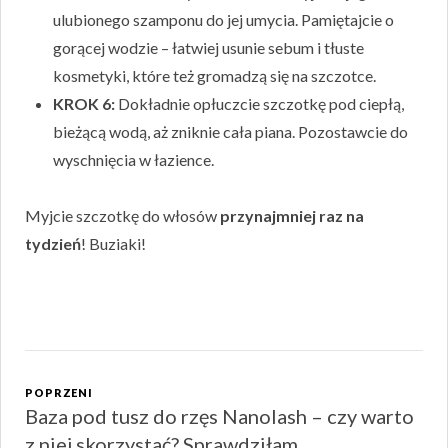
ulubionego szamponu do jej umycia. Pamiętajcie o
gorącej wodzie – łatwiej usunie sebum i tłuste
kosmetyki, które też gromadzą się na szczotce.
KROK 6:
Dokładnie opłuczcie szczotkę pod ciepłą,
bieżącą wodą, aż zniknie cała piana. Pozostawcie do
wyschnięcia w łazience.
Myjcie szczotkę do włosów
przynajmniej raz na
tydzień
! Buziaki!
Zobacz
wpisy
POPRZENI
Baza pod tusz do rzęs Nanolash – czy warto
Poprzeni
z niej skorzystać? Sprawdziłam
wpis: