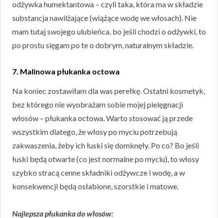
odżywka humektantowa – czyli taka, która ma w składzie
substancja nawilżające (wiążące wodę we włosach). Nie
mam tutaj swojego ulubieńca, bo jeśli chodzi o odżywki, to
po prostu sięgam po te o dobrym, naturalnym składzie.
7. Malinowa płukanka octowa
Na koniec zostawiłam dla was perełkę. Ostatni kosmetyk,
bez którego nie wyobrażam sobie mojej pielęgnacji
włosów – płukanka octowa. Warto stosować ją przede
wszystkim dlatego, że włosy po myciu potrzebują
zakwaszenia, żeby ich łuski się domknęły. Po co? Bo jeśli
łuski będą otwarte (co jest normalne po myciu), to włosy
szybko stracą cenne składniki odżywcze i wodę, a w
konsekwencji będą osłabione, szorstkie i matowe.
Najlepsza płukanka do włosów: