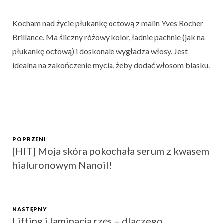
Kocham nad życie płukankę octową z malin Yves Rocher
Brillance. Ma śliczny różowy kolor, ładnie pachnie (jak na
płukankę octową) i doskonale wygładza włosy. Jest
idealna na zakończenie mycia, żeby dodać włosom blasku.
Zobacz
wpisy
POPRZENI
[HIT] Moja skóra pokochała serum z kwasem
Poprzeni
hialuronowym Nanoil!
wpis:
NASTĘPNY
Lifting i laminacja rzęs – dlaczego
Następny