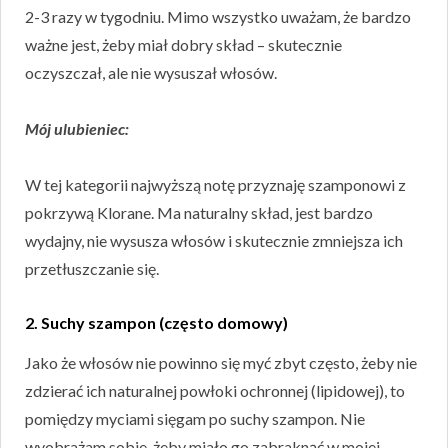
2-3 razy w tygodniu. Mimo wszystko uważam, że bardzo
ważne jest, żeby miał dobry skład – skutecznie
oczyszczał, ale nie wysuszał włosów.
Mój ulubieniec:
W tej kategorii najwyższą notę przyznaję szamponowi z
pokrzywą Klorane. Ma naturalny skład, jest bardzo
wydajny, nie wysusza włosów i skutecznie zmniejsza ich
przetłuszczanie się.
2. Suchy szampon (często domowy)
Jako że włosów nie powinno się myć zbyt często, żeby nie
zdzierać ich naturalnej powłoki ochronnej (lipidowej), to
pomiędzy myciami sięgam po suchy szampon. Nie
wyobrażam sobie, żeby miało go zabraknąć w mojej